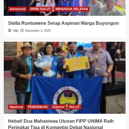
Advetorial
DPRD SULUT
MINAHASA SELATAN
Stella Runtuwene Serap Aspirasi Warga Buyungon
villio
Desember 2, 2025
Nasional
PENDIDIKAN
Science
SULUT
Hebat! Dua Mahasiswa Utusan FIPP UNIMA Raih
Peringkat Tiga di Kompetisi Debat Nasional