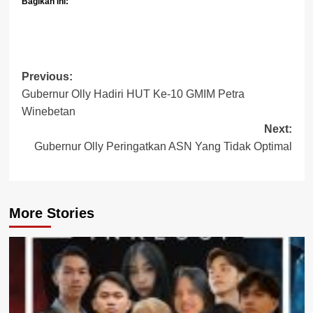
Bagikan ini:
Post
Previous:
Gubernur Olly Hadiri HUT Ke-10 GMIM Petra
navigation
Winebetan
Next:
Gubernur Olly Peringatkan ASN Yang Tidak Optimal
More Stories