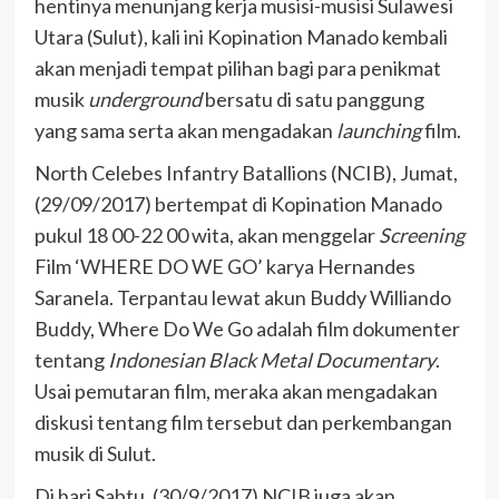
hentinya menunjang kerja musisi-musisi Sulawesi
Utara (Sulut), kali ini Kopination Manado kembali
akan menjadi tempat pilihan bagi para penikmat
musik
underground
bersatu di satu panggung
yang sama serta akan mengadakan
launching
film.
North Celebes Infantry Batallions (NCIB), Jumat,
(29/09/2017) bertempat di Kopination Manado
pukul 18 00-22 00 wita, akan menggelar
Screening
Film ‘WHERE DO WE GO’ karya Hernandes
Saranela. Terpantau lewat akun Buddy Williando
Buddy, Where Do We Go adalah film dokumenter
tentang
Indonesian Black Metal Documentary
.
Usai pemutaran film, meraka akan mengadakan
diskusi tentang film tersebut dan perkembangan
musik di Sulut.
Di hari Sabtu, (30/9/2017) NCIB juga akan