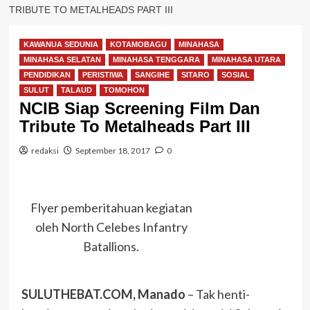
TRIBUTE TO METALHEADS PART III
KAWANUA SEDUNIA
KOTAMOBAGU
MINAHASA
MINAHASA SELATAN
MINAHASA TENGGARA
MINAHASA UTARA
PENDIDIKAN
PERISTIWA
SANGIHE
SITARO
SOSIAL
SULUT
TALAUD
TOMOHON
NCIB Siap Screening Film Dan
Tribute To Metalheads Part III
redaksi
September 18, 2017
0
Flyer pemberitahuan kegiatan
oleh North Celebes Infantry
Batallions.
SULUTHEBAT.COM, Manado
– Tak henti-