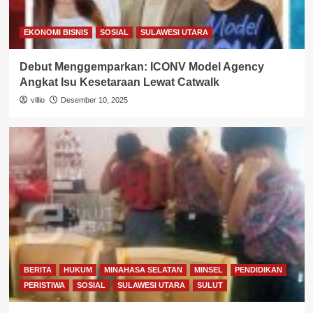
EKONOMI BISNIS
SOSIAL
SULAWESI UTARA
Debut Menggemparkan: ICONV Model Agency
Angkat Isu Kesetaraan Lewat Catwalk
villio
Desember 10, 2025
BERITA
HUKUM
MINAHASA SELATAN
MINSEL
PENDIDIKAN
PERISTIWA
SOSIAL
SULAWESI UTARA
SULUT