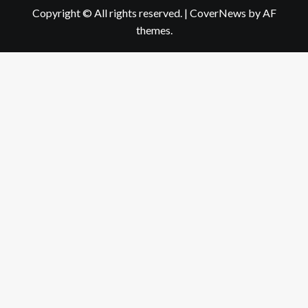
Copyright © All rights reserved.
|
CoverNews
by AF
themes.