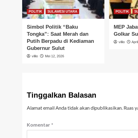
POLITIK
SULAWESI UTARA
POLITIK
S
Simbol Politik “Baku
MEP Jabat
Tongka”: Saat Merah dan
Golkar Su
Putih Berpadu di Kediaman
villio
Apri
Gubernur Sulut
villio
Mei 12, 2026
Tinggalkan Balasan
Alamat email Anda tidak akan dipublikasikan.
Ruas y
Komentar
*