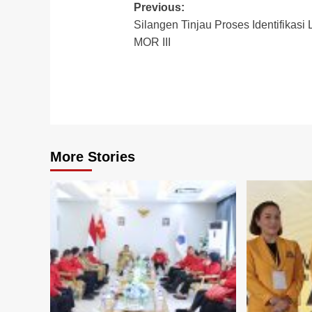
Post
Previous:
Silangen Tinjau Proses Identifikasi
navigation
MOR III
More Stories