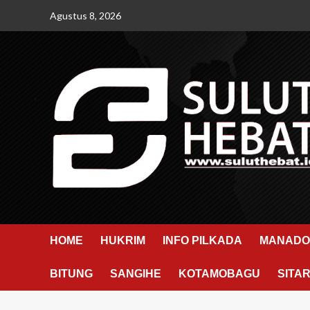
Skip
Agustus 8, 2026
to
content
HOME
HUKRIM
INFO PILKADA
MANADO
BITUNG
SANGIHE
KOTAMOBAGU
SITA