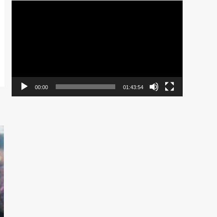
Pemutar
Video
00:00
01:43:54