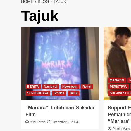
HOME
BLOG
TAJUK
Tajuk
MANADO
BERITA
Nasional
Newsbeat
Religi
PERISTIWA
SENI BUDAYA
Stories
Tajuk
SULAWESI U
“Mariara”, Lebih dari Sekadar
Support F
Film
Pemain d
“Mariara
Yudi Tarek
Desember 2, 2024
Prokla Mam