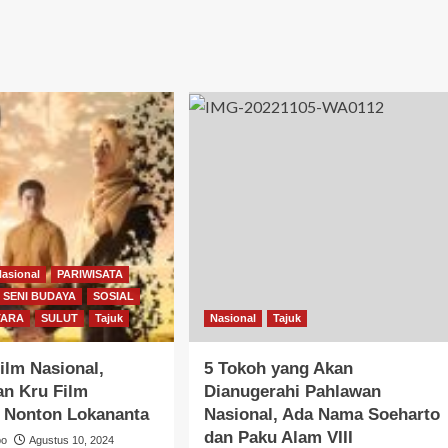
Nasional
PARIWISATA
SENI BUDAYA
SOSIAL
TARA
SULUT
Tajuk
Nasional
Tajuk
ilm Nasional,
5 Tokoh yang Akan
an Kru Film
Dianugerahi Pahlawan
” Nonton Lokananta
Nasional, Ada Nama Soeharto
dan Paku Alam VIII
bo
Agustus 10, 2024