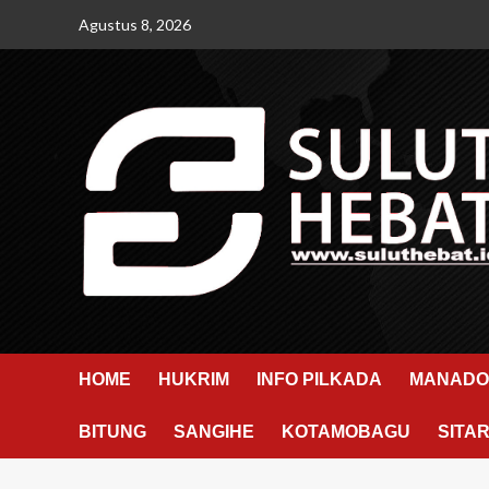
Skip
Agustus 8, 2026
to
content
HOME
HUKRIM
INFO PILKADA
MANADO
BITUNG
SANGIHE
KOTAMOBAGU
SITA