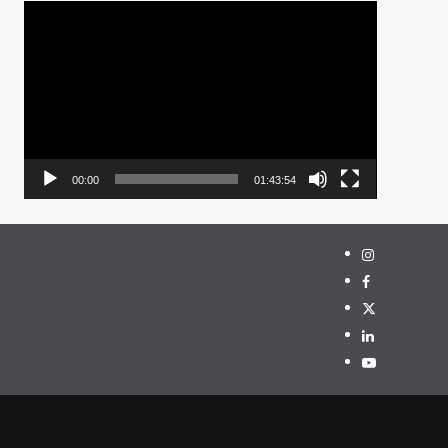
Pemutar
Video
00:00
01:43:54
Instagram
Facebook
Twitter
Linkedin
Youtube