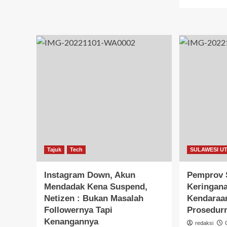
Tajuk
Tech
SULAWESI U
Instagram Down, Akun
Pemprov S
Mendadak Kena Suspend,
Keringana
Netizen : Bukan Masalah
Kendaraan
Followernya Tapi
Prosedur
Kenangannya
redaksi