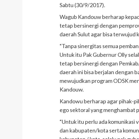
Sabtu (30/9/2017).
Wagub Kandouw berharap kepada
tetap bersinergi dengan pempro
daerah Sulut agar bisa terwujud 
“Tanpa sinergitas semua pembang
Untuk itu Pak Gubernur Olly sel
tetap bersinergi dengan Pemkab
daerah ini bisa berjalan dengan 
mewujudkan program ODSK menuju
Kandouw.
Kandowu berharap agar pihak-piha
ego sektoral yang menghambat
“Untuk itu perlu ada komunikasi v
dan kabupaten/kota serta komuni
kabupaten / kota, selalu pak gub