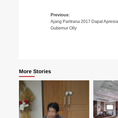
Post
Previous:
Ajang Paritrana 2017 Dapat Apresia
navigation
Gubernur Olly
More Stories