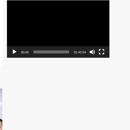
Pemutar
Video
00:00
01:43:54