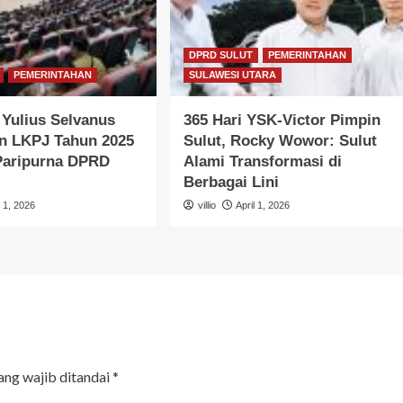
DPRD SULUT
PEMERINTAHAN
PEMERINTAHAN
SULAWESI UTARA
Yulius Selvanus
365 Hari YSK-Victor Pimpin
n LKPJ Tahun 2025
Sulut, Rocky Wowor: Sulut
 Paripurna DPRD
Alami Transformasi di
Berbagai Lini
l 1, 2026
villio
April 1, 2026
ang wajib ditandai
*