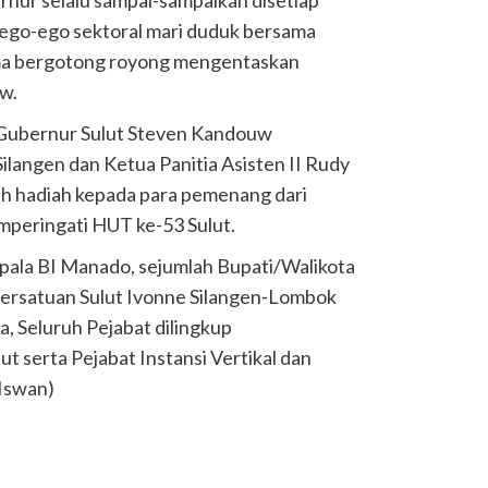
go-ego sektoral mari duduk bersama
ama bergotong royong mengentaskan
w.
l Gubernur Sulut Steven Kandouw
ilangen dan Ketua Panitia Asisten II Rudy
h hadiah kepada para pemenang dari
mperingati HUT ke-53 Sulut.
epala BI Manado, sejumlah Bupati/Walikota
Persatuan Sulut Ivonne Silangen-Lombok
 Seluruh Pejabat dilingkup
 serta Pejabat Instansi Vertikal dan
(Iswan)