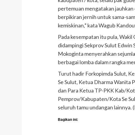
pertemuan mengatakan jauhkan e
berpikiran jernih untuk sama-s
kemiskinan,” kata Wagub Kandou
Pada kesempatan itu pula, Waki
didampingi Sekprov Sulut Edwin S
Mokoginta menyerahkan sejumla
berbagai lomba dalam rangka me
Turut hadir Forkopimda Sulut, K
Se Sulut, Ketua Dharma Wanita 
dan Para Ketua TP-PKK Kab/Kota,
Pemprov/Kabupaten/Kota Se Sulut
seluruh tamu undangan lainnya. 
Bagikan ini: