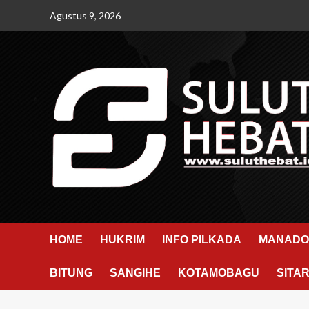
Skip
Agustus 9, 2026
to
content
HOME
HUKRIM
INFO PILKADA
MANADO
BITUNG
SANGIHE
KOTAMOBAGU
SITA