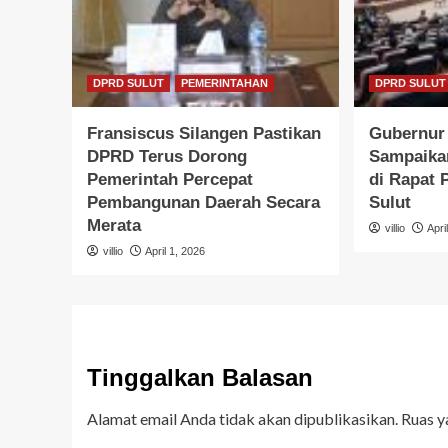
DPRD SULUT
PEMERINTAHAN
DPRD SULUT
Fransiscus Silangen Pastikan
Gubernur 
DPRD Terus Dorong
Sampaika
Pemerintah Percepat
di Rapat
Pembangunan Daerah Secara
Sulut
Merata
villio
Apri
villio
April 1, 2026
Tinggalkan Balasan
Alamat email Anda tidak akan dipublikasikan.
Ruas y