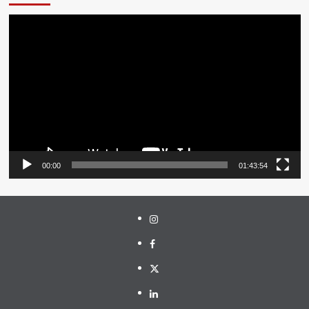
Pemutar
Video
00:00
01:43:54
Instagram
Facebook
Twitter
Linkedin