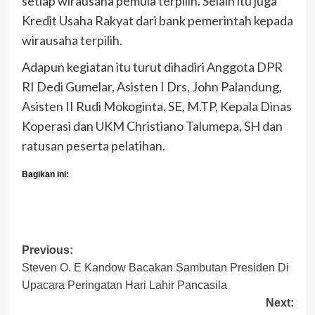
setiap wirausaha pemula terpilih. Selain itu juga
Kredit Usaha Rakyat dari bank pemerintah kepada
wirausaha terpilih.
Adapun kegiatan itu turut dihadiri Anggota DPR
RI Dedi Gumelar, Asisten I Drs, John Palandung,
Asisten II Rudi Mokoginta, SE, M.TP, Kepala Dinas
Koperasi dan UKM Christiano Talumepa, SH dan
ratusan peserta pelatihan.
Bagikan ini:
Post
Previous:
Steven O. E Kandow Bacakan Sambutan Presiden Di
navigation
Upacara Peringatan Hari Lahir Pancasila
Next: