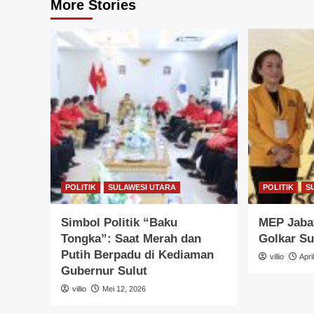
More Stories
POLITIK
SULAWESI UTARA
POLITIK
S
Simbol Politik “Baku
MEP Jabat
Tongka”: Saat Merah dan
Golkar Su
Putih Berpadu di Kediaman
villio
Apri
Gubernur Sulut
villio
Mei 12, 2026