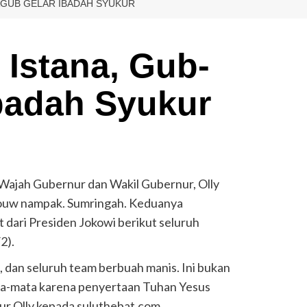
WAGUB GELAR IBADAH SYUKUR
i Istana, Gub-
badah Syukur
h Gubernur dan Wakil Gubernur, Olly
uw nampak. Sumringah. Keduanya
 dari Presiden Jokowi berikut seluruh
2).
, dan seluruh team berbuah manis. Ini bukan
ata-mata karena penyertaan Tuhan Yesus
ur Olly kepada suluthebat.com.