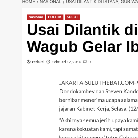
HOME
NASIONAL
USAI DILANTIK DI ISTANA, GUB-
Nasional
POLITIK
SULUT
Usai Dilantik d
Wagub Gelar I
redaksi
Februari 12, 2016
0
JAKARTA-SULUTHEBAT.COM–Waja
Dondokambey dan Steven Kando
bernibar menerima ucapa selamat
jajaran Kabinet Kerja, Selasa, (12/
“Akhirnya semua jerih upaya kami
karena kekuatan kami, tapi sem
kepada kita semua,”tutur Gubern