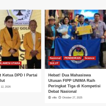
Nasional
PENDIDIKAN
Science
ULAWESI UTARA
SULUT
 Ketua DPD I Partai
Hebat! Dua Mahasiswa
lut
Utusan FIPP UNIMA Raih
Peringkat Tiga di Kompetisi
l 12, 2026
Debat Nasional
villio
Oktober 27, 2025