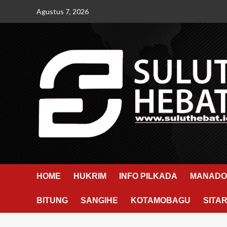
Skip
Agustus 7, 2026
to
content
HOME
HUKRIM
INFO PILKADA
MANADO
BITUNG
SANGIHE
KOTAMOBAGU
SITA