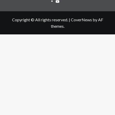
Youtube
Copyright © All rights reserved.
|
CoverNews
by AF
themes.