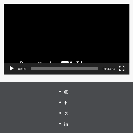
Pemutar
Video
00:00
01:43:54
Instagram
Facebook
Twitter
Linkedin