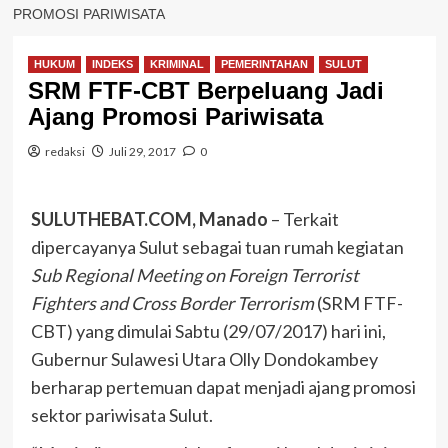
PROMOSI PARIWISATA
HUKUM
INDEKS
KRIMINAL
PEMERINTAHAN
SULUT
SRM FTF-CBT Berpeluang Jadi
Ajang Promosi Pariwisata
redaksi
Juli 29, 2017
0
SULUTHEBAT.COM, Manado
– Terkait
dipercayanya Sulut sebagai tuan rumah kegiatan
Sub Regional Meeting on Foreign Terrorist
Fighters and Cross Border Terrorism
(SRM FTF-
CBT) yang dimulai Sabtu (29/07/2017) hari ini,
Gubernur Sulawesi Utara Olly Dondokambey
berharap pertemuan dapat menjadi ajang promosi
sektor pariwisata Sulut.