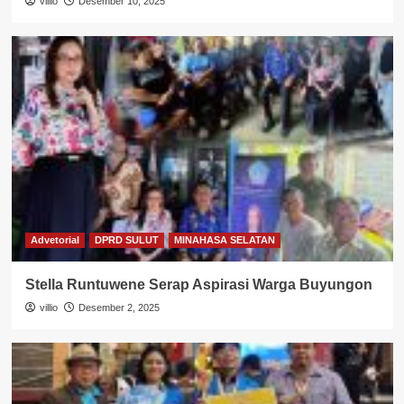
villio
Desember 10, 2025
Advetorial
DPRD SULUT
MINAHASA SELATAN
Stella Runtuwene Serap Aspirasi Warga Buyungon
villio
Desember 2, 2025