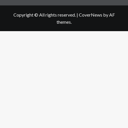
Copyright © All rights reserved.
|
CoverNews
by AF
themes.