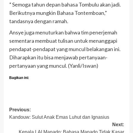
” Semoga tahun depan bahasa Tombulu akan jadi.
Berikutnya mungkin Bahasa Tontemboan,”
tandasnya dengan ramah.
Ansye juga menuturkan bahwa tim penerjemah
sementara membuat tulisan untuk menanggapi
pendapat-pendapat yang muncul belakangan ini.
Diharapkan itu bisa menjawab pertanyaan-
pertanyaan yang muncul. (Yanli/Iswan)
Bagikan ini:
Post
Previous:
Kandouw: Sulut Anak Emas Luhut dan Ignasius
navigation
Next:
Kepala LAI Manado: Bahasa Manado Tidak Kasar