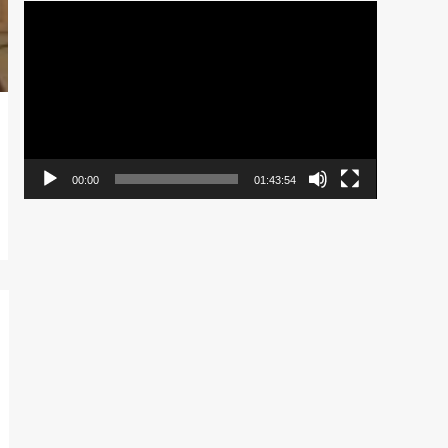
Pemutar
Video
00:00
01:43:54