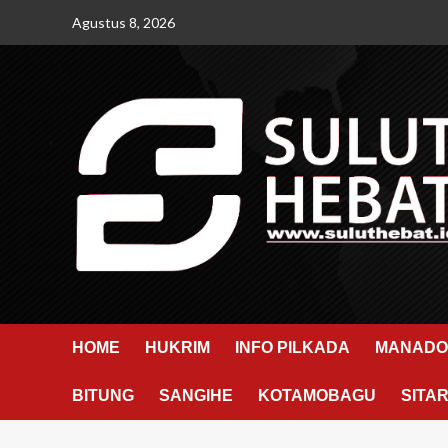
Skip
Agustus 8, 2026
to
content
HOME
HUKRIM
INFO PILKADA
MANADO
BITUNG
SANGIHE
KOTAMOBAGU
SITA