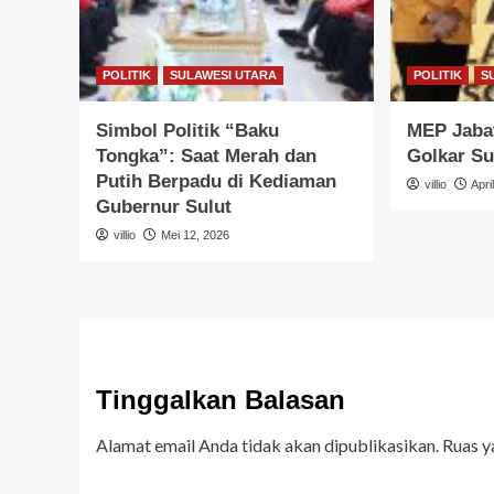
POLITIK
SULAWESI UTARA
POLITIK
S
Simbol Politik “Baku
MEP Jabat
Tongka”: Saat Merah dan
Golkar Su
Putih Berpadu di Kediaman
villio
Apri
Gubernur Sulut
villio
Mei 12, 2026
Tinggalkan Balasan
Alamat email Anda tidak akan dipublikasikan.
Ruas y