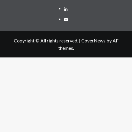
Linkedin
Youtube
Copyright © All rights reserved.
|
CoverNews
by AF
themes.