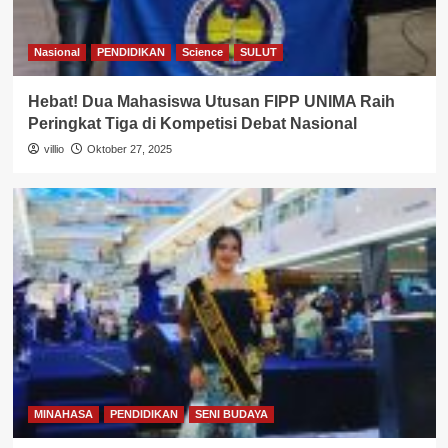
Nasional
PENDIDIKAN
Science
SULUT
Hebat! Dua Mahasiswa Utusan FIPP UNIMA Raih
Peringkat Tiga di Kompetisi Debat Nasional
villio
Oktober 27, 2025
MINAHASA
PENDIDIKAN
SENI BUDAYA