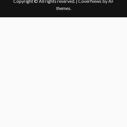
Copyright © All rights reserved.
|
CoverNews
by AF
themes.