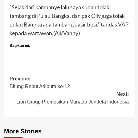
“Sejak dari kampanye lalu saya sudah tolak
tambang di Pulau Bangka, dan pak Olly juga tolak
pulau Bangka ada tambang pasir besi,” tandas VAP
kepada wartawan.(Aji/Vanny)
Bagikan ini:
Post
Previous:
Bitung Rebut Adipura ke-12
navigation
Next:
Lion Group Promosikan Manado Jendela Indonesia
More Stories