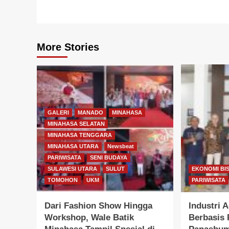
More Stories
GALERI
MANADO
MINAHASA
MINAHASA SELATAN
MINAHASA TENGGARA
MINAHASA UTARA
Newsbeat
PARIWISATA
SENI BUDAYA
SULAWESI UTARA
SULUT
EKONOMI BIS
TOMOHON
UKM
PARIWISATA
Dari Fashion Show Hingga
Industri 
Workshop, Wale Batik
Berbasis 