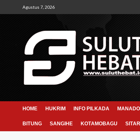
Skip
Agustus 7, 2026
to
content
HOME
HUKRIM
INFO PILKADA
MANADO
BITUNG
SANGIHE
KOTAMOBAGU
SITA