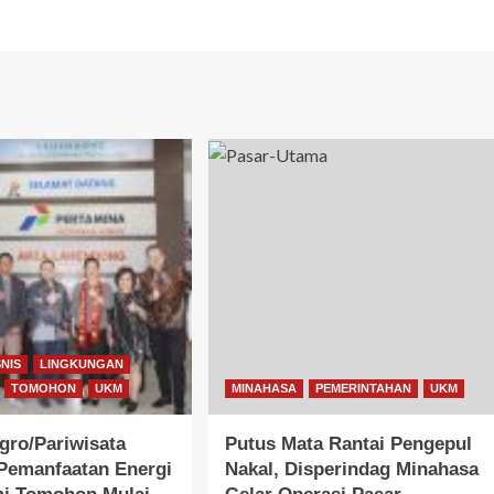
NIS
LINGKUNGAN
TOMOHON
UKM
MINAHASA
PEMERINTAHAN
UKM
Agro/Pariwisata
Putus Mata Rantai Pengepul
Pemanfaatan Energi
Nakal, Disperindag Minahasa