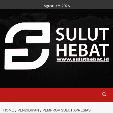
Skip
Agustus 9, 2026
to
content
Primary
Menu
HOME
PENDIDIKAN
PEMPROV SULUT APRESIASI