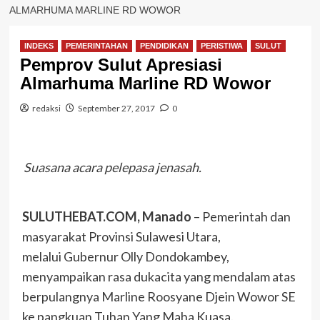
ALMARHUMA MARLINE RD WOWOR
INDEKS
PEMERINTAHAN
PENDIDIKAN
PERISTIWA
SULUT
Pemprov Sulut Apresiasi
Almarhuma Marline RD Wowor
redaksi
September 27, 2017
0
Suasana acara pelepasa jenasah.
SULUTHEBAT.COM, Manado
– Pemerintah dan
masyarakat Provinsi Sulawesi Utara,
melalui Gubernur Olly Dondokambey,
menyampaikan rasa dukacita yang mendalam atas
berpulangnya Marline Roosyane Djein Wowor SE
ke pangkuan Tuhan Yang Maha Kuasa.