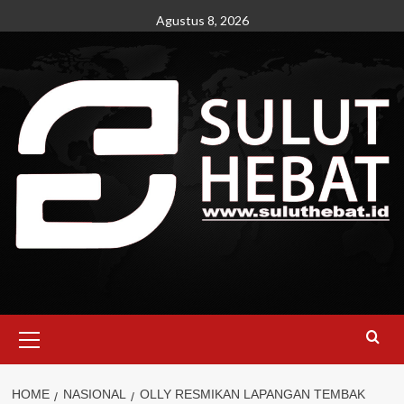
Skip
Agustus 8, 2026
to
content
Primary
Menu
HOME
NASIONAL
OLLY RESMIKAN LAPANGAN TEMBAK