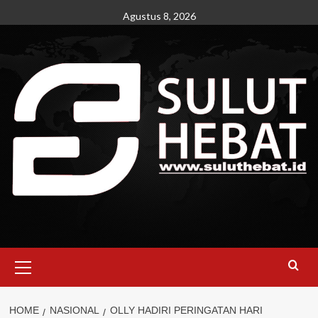
Skip
Agustus 8, 2026
to
content
Primary
Menu
HOME
NASIONAL
OLLY HADIRI PERINGATAN HARI