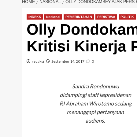
HOME
NASIONAL
OLLY DONDOKAMBEY AJAK PERS K
INDEKS
Nasional
PEMERINTAHAN
PERISTIWA
POLITIK
Olly Dondokam
Kritisi Kinerja
redaksi
September 14, 2017
0
Sandra Rondonuwu
didampingi staff kepresidenan
RI Abraham Wirotomo sedang
menanggapi pertanyaan
audiens.