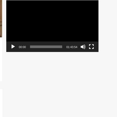
Pemutar
Video
00:00
01:43:54