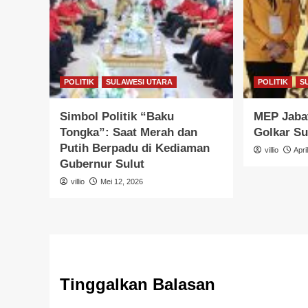
POLITIK
SULAWESI UTARA
POLITIK
S
Simbol Politik “Baku
MEP Jabat
Tongka”: Saat Merah dan
Golkar Su
Putih Berpadu di Kediaman
villio
Apri
Gubernur Sulut
villio
Mei 12, 2026
Tinggalkan Balasan