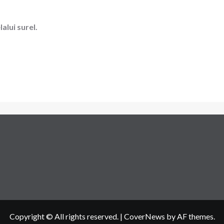
alui surel.
Copyright © All rights reserved.
|
CoverNews
by AF themes.