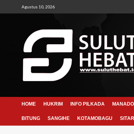
Skip
Agustus 10, 2026
to
content
HOME
HUKRIM
INFO PILKADA
MANADO
BITUNG
SANGIHE
KOTAMOBAGU
SITA