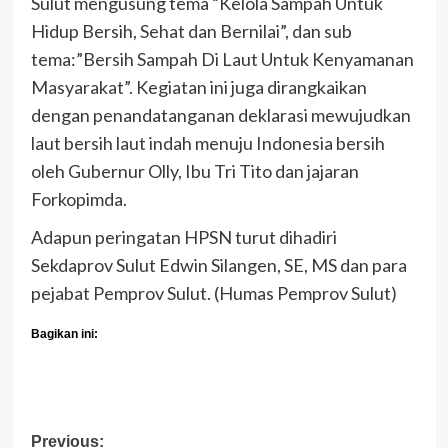
Sulut mengusung tema “Kelola Sampah Untuk
Hidup Bersih, Sehat dan Bernilai”, dan sub
tema:”Bersih Sampah Di Laut Untuk Kenyamanan
Masyarakat”. Kegiatan ini juga dirangkaikan
dengan penandatanganan deklarasi mewujudkan
laut bersih laut indah menuju Indonesia bersih
oleh Gubernur Olly, Ibu Tri Tito dan jajaran
Forkopimda.
Adapun peringatan HPSN turut dihadiri
Sekdaprov Sulut Edwin Silangen, SE, MS dan para
pejabat Pemprov Sulut. (Humas Pemprov Sulut)
Bagikan ini:
Post
Previous: