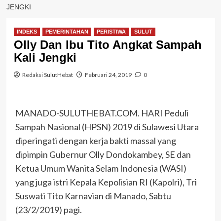
JENGKI
INDEKS
PEMERINTAHAN
PERISTIWA
SULUT
Olly Dan Ibu Tito Angkat Sampah
Kali Jengki
Redaksi SulutHebat
Februari 24, 2019
0
MANADO-SULUTHEBAT.COM. HARI Peduli
Sampah Nasional (HPSN) 2019 di Sulawesi Utara
diperingati dengan kerja bakti massal yang
dipimpin Gubernur Olly Dondokambey, SE dan
Ketua Umum Wanita Selam Indonesia (WASI)
yang juga istri Kepala Kepolisian RI (Kapolri), Tri
Suswati Tito Karnavian di Manado, Sabtu
(23/2/2019) pagi.