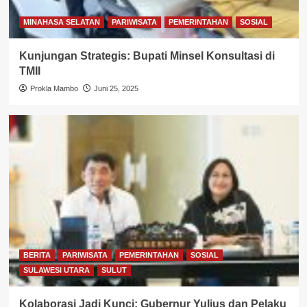
MINAHASA SELATAN
PARIWISATA
PEMERINTAHAN
SOSIAL
Kunjungan Strategis: Bupati Minsel Konsultasi di
TMII
Prokla Mambo
Juni 25, 2025
BERITA
PARIWISATA
PEMERINTAHAN
SOSIAL
SULAWESI UTARA
SULUT
Kolaborasi Jadi Kunci: Gubernur Yulius dan Pelaku