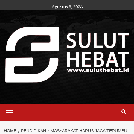
Skip
Agustus 8, 2026
to
content
Primary
Menu
HOME
PENDIDIKAN
MASYARAKAT HARUS JAGA TERUMBU