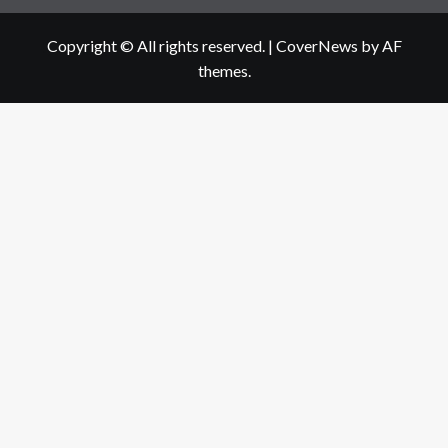
Copyright © All rights reserved.
|
CoverNews
by AF
themes.