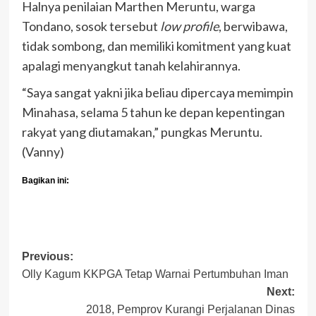
Halnya penilaian Marthen Meruntu, warga
Tondano, sosok tersebut
low profile
, berwibawa,
tidak sombong, dan memiliki komitment yang kuat
apalagi menyangkut tanah kelahirannya.
“Saya sangat yakni jika beliau dipercaya memimpin
Minahasa, selama 5 tahun ke depan kepentingan
rakyat yang diutamakan,” pungkas Meruntu.
(Vanny)
Bagikan ini:
Post
Previous:
Olly Kagum KKPGA Tetap Warnai Pertumbuhan Iman
navigation
Next:
2018, Pemprov Kurangi Perjalanan Dinas