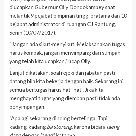
diucapkan Gubernur Olly Dondokambey saat
melantik 9 pejabat pimpinan tinggi pratama dan 10
pejabat administrator di ruangan CJ Rantung,
Senin (10/07/2017).
“Jangan ada sikut-menyikut. Melaksanakan tugas
harus kompak, jangan menyimpang dari sumpah
yang telah kita ucapkan,” ucap Olly.
Lanjut dikatakan, soal rejeki dan jabatan pasti
datang bila kita bekerja dengan baik. Sekarang ini
semua bertugas harus hati-hati. Jika kita
menghayati tugas yang diemban pasti tidak ada
penyimpangan.
“Apalagi sekarang dinding bertelinga. Tapi
kadang-kadang
ba storeng
, karena bicara
laeng
dapa
dengar
laeng
,” katanya.