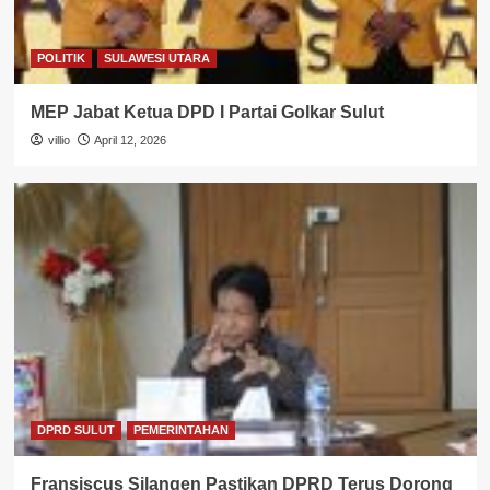
POLITIK
SULAWESI UTARA
MEP Jabat Ketua DPD I Partai Golkar Sulut
villio
April 12, 2026
DPRD SULUT
PEMERINTAHAN
Fransiscus Silangen Pastikan DPRD Terus Dorong