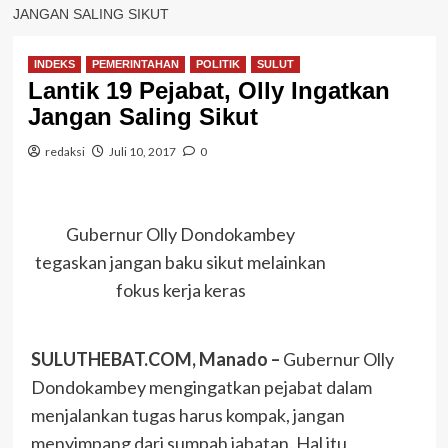
JANGAN SALING SIKUT
INDEKS
PEMERINTAHAN
POLITIK
SULUT
Lantik 19 Pejabat, Olly Ingatkan
Jangan Saling Sikut
redaksi
Juli 10, 2017
0
Gubernur Olly Dondokambey
tegaskan jangan baku sikut melainkan
fokus kerja keras
SULUTHEBAT.COM, Manado –
Gubernur Olly
Dondokambey mengingatkan pejabat dalam
menjalankan tugas harus kompak, jangan
menyimpang dari sumpah jabatan. Hal itu