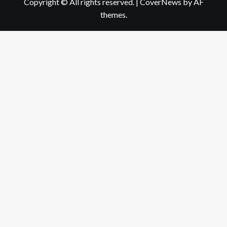
Copyright © All rights reserved.
|
CoverNews
by AF
themes.