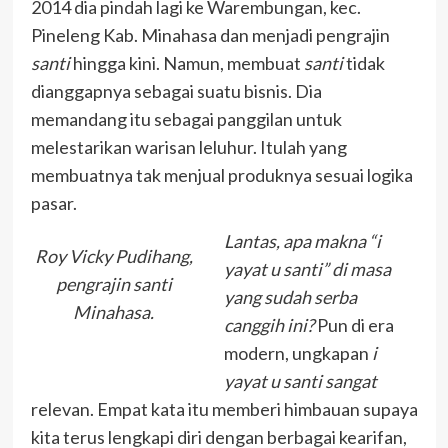
2014 dia pindah lagi ke Warembungan, kec.
Pineleng Kab. Minahasa dan menjadi pengrajin
santi
hingga kini. Namun, membuat
santi
tidak
dianggapnya sebagai suatu bisnis. Dia
memandang itu sebagai panggilan untuk
melestarikan warisan leluhur. Itulah yang
membuatnya tak menjual produknya sesuai logika
pasar.
Lantas, apa makna “i
Roy Vicky Pudihang,
yayat u santi” di masa
pengrajin santi
yang sudah serba
Minahasa.
canggih ini?
Pun di era
modern, ungkapan
i
yayat u santi sangat
relevan. Empat kata itu memberi himbauan supaya
kita terus lengkapi diri dengan berbagai kearifan,