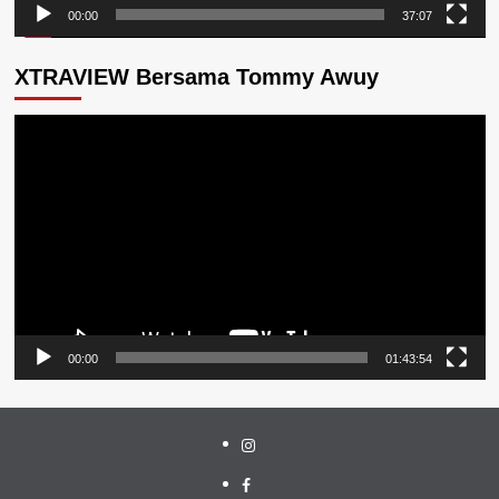
00:00
37:07
XTRAVIEW Bersama Tommy Awuy
Pemutar
Video
00:00
01:43:54
Instagram
Facebook