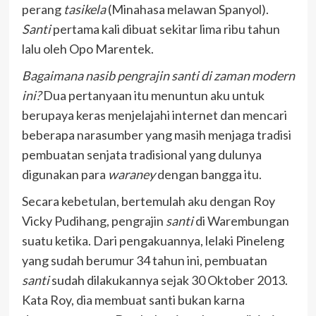
perang
tasikela
(Minahasa melawan Spanyol).
Santi
pertama kali dibuat sekitar lima ribu tahun
lalu oleh Opo Marentek.
Bagaimana nasib pengrajin santi di zaman modern
ini?
Dua pertanyaan itu menuntun aku untuk
berupaya keras menjelajahi internet dan mencari
beberapa narasumber yang masih menjaga tradisi
pembuatan senjata tradisional yang dulunya
digunakan para
waraney
dengan bangga itu.
Secara kebetulan, bertemulah aku dengan Roy
Vicky Pudihang, pengrajin
santi
di Warembungan
suatu ketika. Dari pengakuannya, lelaki Pineleng
yang sudah berumur 34 tahun ini, pembuatan
santi
sudah dilakukannya sejak 30 Oktober 2013.
Kata Roy, dia membuat santi bukan karna