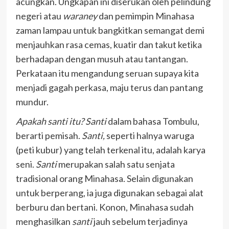
acungkan. Ungkapan ini diserukan oleh pelindung
negeri atau
waraney
dan pemimpin Minahasa
zaman lampau untuk bangkitkan semangat demi
menjauhkan rasa cemas, kuatir dan takut ketika
berhadapan dengan musuh atau tantangan.
Perkataan itu mengandung seruan supaya kita
menjadi gagah perkasa, maju terus dan pantang
mundur.
Apakah santi itu? Santi
dalam bahasa Tombulu,
berarti pemisah.
Santi,
seperti halnya waruga
(peti kubur) yang telah terkenal itu, adalah karya
seni.
Santi
merupakan salah satu senjata
tradisional orang Minahasa. Selain digunakan
untuk berperang, ia juga digunakan sebagai alat
berburu dan bertani. Konon, Minahasa sudah
menghasilkan
santi
jauh sebelum terjadinya