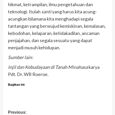
hikmat, ketrampilan, ilmu pengetahuan dan
teknologi. Itulah
santi
yang harus kita acung-
acungkan bilamana kita menghadapi segala
tantangan yang berwujud kemiskinan, kemalasan,
kebodohan, kelaparan, ketidakadilan, ancaman
penjajahan, dan segala sesuatu yang dapat
menjadi musuh kehidupan.
Sumber lain:
Injil dan Kebudayaan di Tanah Minahasa
karya
Pdt. Dr. WR Roeroe
.
Bagikan ini:
Post
Previous: