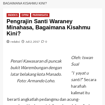
BAGAIMANA KISAHMU KINI?
INDEKS
OPINI
PARIWISATA
Pengrajin Santi Waraney
Minahasa, Bagaimana Kisahmu
Kini?
redaksi
Juli 2, 2017
0
Oleh: Iswan
Penari Kawasaran di puncak
Sual
bukit Warembungan dengan
“I yayat u
latar belakang kota Manado.
santi!
” Secara
Foto: Armando Loho.
harafiah
kalimat itu
berarti angkatlah pedangmu dan acung-