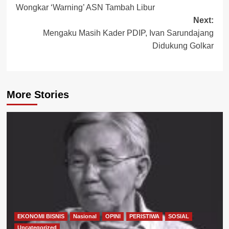
Wongkar ‘Warning’ ASN Tambah Libur
navigation
Next:
Mengaku Masih Kader PDIP, Ivan Sarundajang
Didukung Golkar
More Stories
EKONOMI BISNIS
Nasional
OPINI
PERISTIWA
SOSIAL
Uncategorized