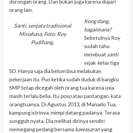
dorongan orang. Dan bukan juga karena diajari
orang lain.
Kong dang,
Santi, senjata tradisional
bagaimana?
Minahasa. Foto: Roy
Sebetulnya Roy
Pudihang.
sudah tahu
membuat
santi
sejak kelas tiga
SD. Hanya saja dia belum bisa melakukan
pekerjaan itu. Pun ketika sudah duduk di bangku
SMP tetap dicegah oleh orang tua karena usia
masih terlalu belia. Itu
poso
atau pantangan, kata
orangtuanya. Di Agustus 2013, di Manado Tua,
kampung istrinya, mimpi datang padanya. Terasa
sungguh nyata. Dia melihat dirinya sendiri
memegang pedang bersama
kawasaran
yang