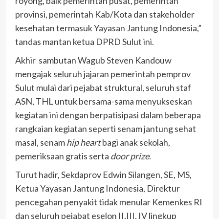
royong, baik pemerintah pusat, pemerintah
provinsi, pemerintah Kab/Kota dan stakeholder
kesehatan termasuk Yayasan Jantung Indonesia,”
tandas mantan ketua DPRD Sulut ini.
Akhir sambutan Wagub Steven Kandouw
mengajak seluruh jajaran pemerintah pemprov
Sulut mulai dari pejabat struktural, seluruh staf
ASN, THL untuk bersama-sama menyukseskan
kegiatan ini dengan berpatisipasi dalam beberapa
rangkaian kegiatan seperti senam jantung sehat
masal, senam
hip heart
bagi anak sekolah,
pemeriksaan gratis serta
door prize
.
Turut hadir, Sekdaprov Edwin Silangen, SE, MS,
Ketua Yayasan Jantung Indonesia, Direktur
pencegahan penyakit tidak menular Kemenkes RI
dan seluruh pejabat eselon II,III, IV lingkup