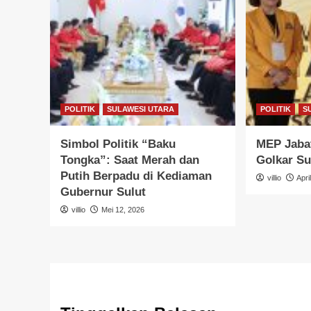
POLITIK
SULAWESI UTARA
POLITIK
S
Simbol Politik “Baku
MEP Jabat
Tongka”: Saat Merah dan
Golkar Su
Putih Berpadu di Kediaman
villio
Apri
Gubernur Sulut
villio
Mei 12, 2026