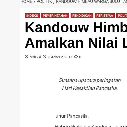
HOME
POLITIK
KANDOUW HIMBAU WARGA SULUT AM
INDEKS
PEMERINTAHAN
PENDIDIKAN
PERISTIWA
POLIT
Kandouw Himb
Amalkan Nilai 
redaksi
Oktober 2, 2017
0
Suasana upacara peringatan
Hari Kesaktian Pancasila.
luhur Pancasila.
Hal ini dikatakan Kandouw kala m