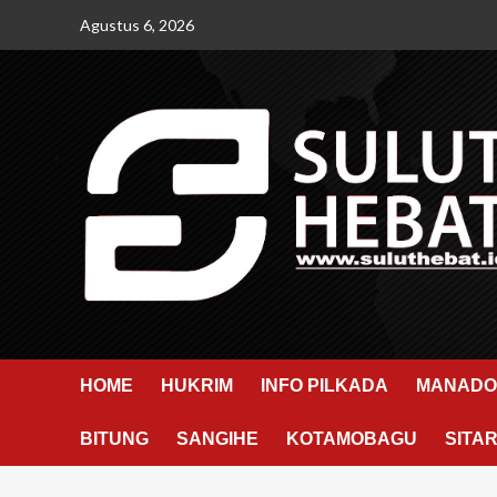
Skip
Agustus 6, 2026
to
content
HOME
HUKRIM
INFO PILKADA
MANADO
BITUNG
SANGIHE
KOTAMOBAGU
SITA