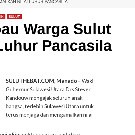
ALKAN NILAI LUHUR PANCASILA
IK
SULUT
au Warga Sulut
Luhur Pancasila
SULUTHEBAT.COM, Manado
– Wakil
Gubernur Sulawesi Utara Drs Steven
Kandouw mengajak seluruh anak
bangsa, terlebih Sulawesi Utara untuk
terus menjaga dan mengamalkan nilai
enjadi inspektur upacara pada hari