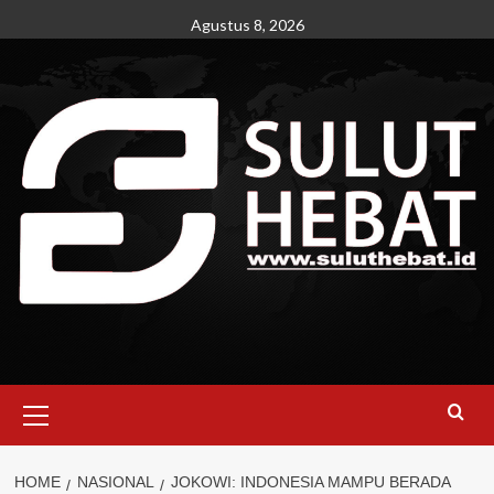
Skip
Agustus 8, 2026
to
content
Primary
Menu
HOME
NASIONAL
JOKOWI: INDONESIA MAMPU BERADA