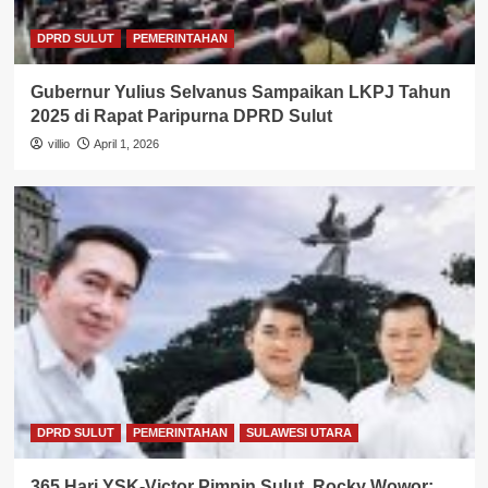
DPRD SULUT
PEMERINTAHAN
Gubernur Yulius Selvanus Sampaikan LKPJ Tahun
2025 di Rapat Paripurna DPRD Sulut
villio
April 1, 2026
DPRD SULUT
PEMERINTAHAN
SULAWESI UTARA
365 Hari YSK-Victor Pimpin Sulut, Rocky Wowor: