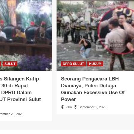
SULUT
DPRD SULUT
HUKUM
s Silangen Kutip
Seorang Pengacara LBH
:30 di Rapat
Dianiaya, Polisi Diduga
a DPRD Dalam
Gunakan Excessive Use Of
T Provinsi Sulut
Power
villio
September 2, 2025
tember 23, 2025