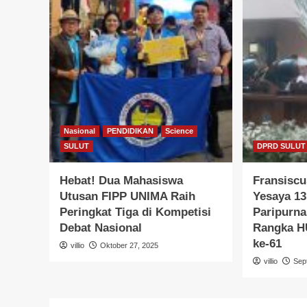
Nasional
PENDIDIKAN
Science
SULUT
DPRD SULUT
Hebat! Dua Mahasiswa
Fransiscu
Utusan FIPP UNIMA Raih
Yesaya 13
Peringkat Tiga di Kompetisi
Paripurn
Debat Nasional
Rangka HU
ke-61
villio
Oktober 27, 2025
villio
Sep