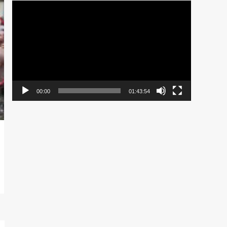
Pemutar
Video
00:00
01:43:54