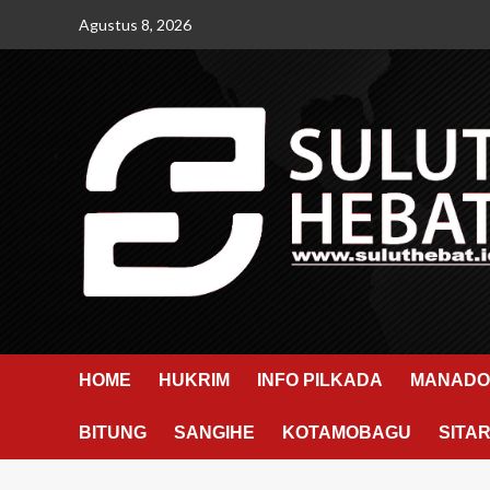
Skip
Agustus 8, 2026
to
content
HOME
HUKRIM
INFO PILKADA
MANADO
BITUNG
SANGIHE
KOTAMOBAGU
SITA