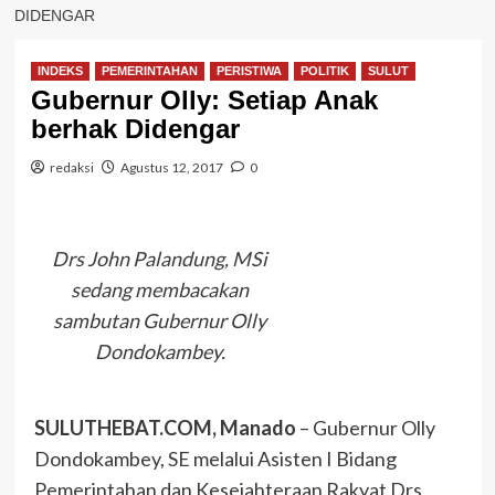
DIDENGAR
INDEKS
PEMERINTAHAN
PERISTIWA
POLITIK
SULUT
Gubernur Olly: Setiap Anak
berhak Didengar
redaksi
Agustus 12, 2017
0
Drs John Palandung, MSi
sedang membacakan
sambutan Gubernur Olly
Dondokambey.
SULUTHEBAT.COM, Manado
– Gubernur Olly
Dondokambey, SE melalui Asisten I Bidang
Pemerintahan dan Kesejahteraan Rakyat Drs