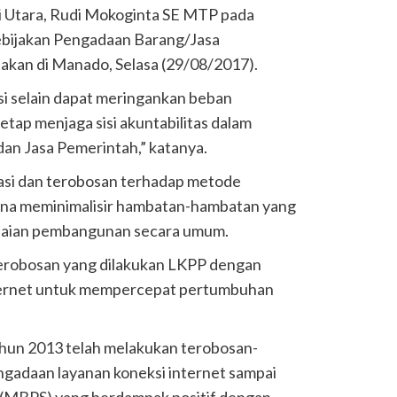
Utara, Rudi Mokoginta SE MTP pada
Kebijakan Pengadaan Barang
/Jasa
akan di Manado, Selasa (29/08/2017).
i selain dapat meringankan beban
etap menjaga sisi akuntabilitas dalam
an Jasa Pemerintah,” katanya.
ovasi dan terobosan terhadap metode
una meminimalisir hambatan-hambatan yang
paian pembangunan secara umum.
 terobosan yang dilakukan LKPP dengan
ternet untuk mempercepat pertumbuhan
tahun 2013 telah melakukan terobosan-
engadaan layanan koneksi internet sampai
(MBPS) yang berdampak positif dengan