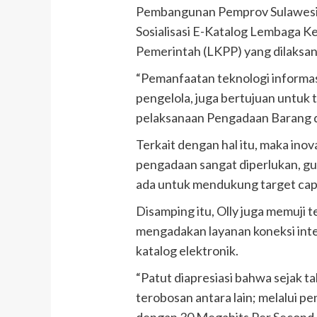
Pembangunan Pemprov Sulawesi 
Sosialisasi E-Katalog Lembaga 
Pemerintah (LKPP) yang dilaksan
“Pemanfaatan teknologi informas
pengelola, juga bertujuan untuk t
pelaksanaan Pengadaan Barang d
Terkait dengan hal itu, maka in
pengadaan sangat diperlukan, g
ada untuk mendukung target ca
Disamping itu, Olly juga memuji
mengadakan layanan koneksi in
katalog elektronik.
“Patut diapresiasi bahwa sejak 
terobosan antara lain; melalui p
dengan 30 Megabits Per Second 