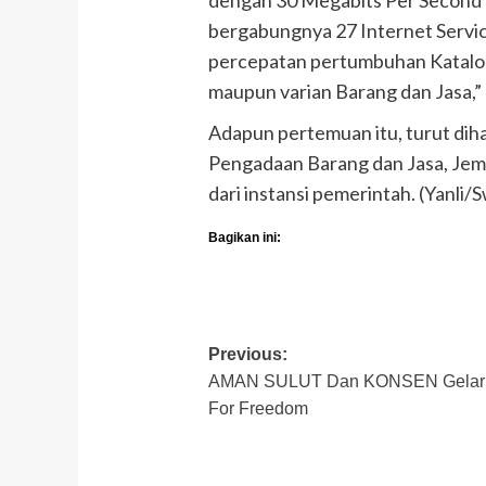
bergabungnya 27 Internet Servic
percepatan pertumbuhan Katalog 
maupun varian Barang dan Jasa,” 
Adapun pertemuan itu, turut diha
Pengadaan Barang dan Jasa, Je
dari instansi pemerintah. (Yanli/
Bagikan ini:
Post
Previous:
AMAN SULUT Dan KONSEN Gelar 
navigation
For Freedom