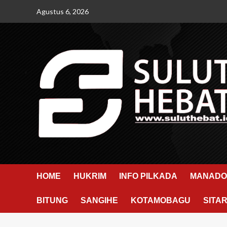
Skip
Agustus 6, 2026
to
content
HOME
HUKRIM
INFO PILKADA
MANADO
BITUNG
SANGIHE
KOTAMOBAGU
SITA