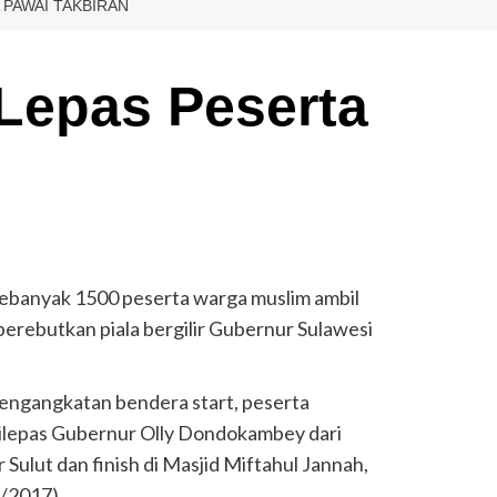
PAWAI TAKBIRAN
Lepas Peserta
n
anyak 1500 peserta warga muslim ambil
erebutkan piala bergilir Gubernur Sulawesi
engangkatan bendera start, peserta
h dilepas Gubernur Olly Dondokambey dari
ulut dan finish di Masjid Miftahul Jannah,
/2017).