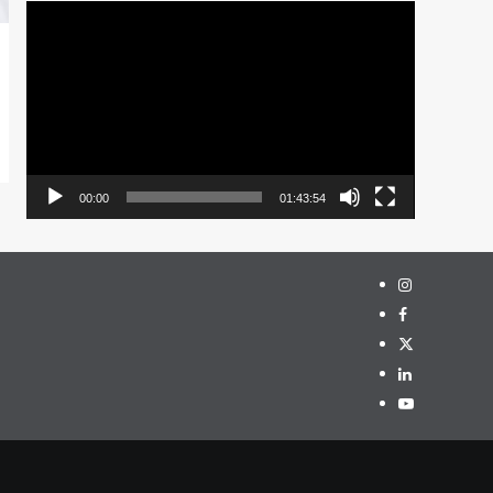
Pemutar
Video
00:00
01:43:54
Instagram
Facebook
Twitter
Linkedin
Youtube