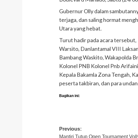
Gubernur Olly dalam sambutann
terjaga, dan saling hormat meng
Utara yang hebat.
Turut hadir pada acara tersebu
Warsito, Danlantamal VIII Laksa
Bambang Waskito, Wakapolda Brig
Kolonel PNB Kolonel Pnb Arifain
Kepala Bakamla Zona Tengah, Kap
peserta takbiran, dan para unda
Bagikan ini:
Post
Previous:
Mantiri Tutup Open Tournament Voll