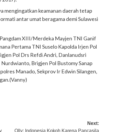
ya mengingatkan keamanan daerah tetap
hormati antar umat beragama demi Sulawesi
t, Pangdam XIII/Merdeka Mayjen TNI Ganif
mana Pertama TNI Suselo Kapolda Irjen Pol
jen Pol Drs Refdi Andri, Danlanudsri
i Nurdwianto, Brigjen Pol Bustomy Sanap
olres Manado, Sekprov Ir Edwin Silangen,
ngan.(Vanny)
Next:
y
Olly: Indonesia Kokoh Karena Pancasila