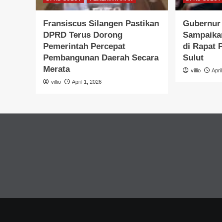
Fransiscus Silangen Pastikan
Gubernur 
DPRD Terus Dorong
Sampaika
Pemerintah Percepat
di Rapat
Pembangunan Daerah Secara
Sulut
Merata
villio
Apri
villio
April 1, 2026