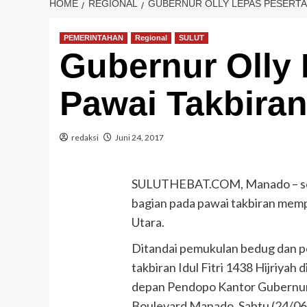
HOME
REGIONAL
GUBERNUR OLLY LEPAS PESERTA 
PEMERINTAHAN
Regional
SULUT
Gubernur Olly 
Pawai Takbira
redaksi
Juni 24, 2017
SULUTHEBAT.COM, Manado – seb
bagian pada pawai takbiran memp
Utara.
Ditandai pemukulan bedug dan p
takbiran Idul Fitri 1438 Hijriya
depan Pendopo Kantor Gubernur S
Boulevard Manado, Sabtu (24/06