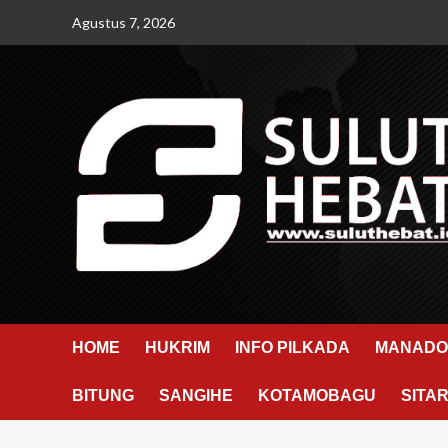
Skip
Agustus 7, 2026
to
content
HOME
HUKRIM
INFO PILKADA
MANADO
BITUNG
SANGIHE
KOTAMOBAGU
SITA