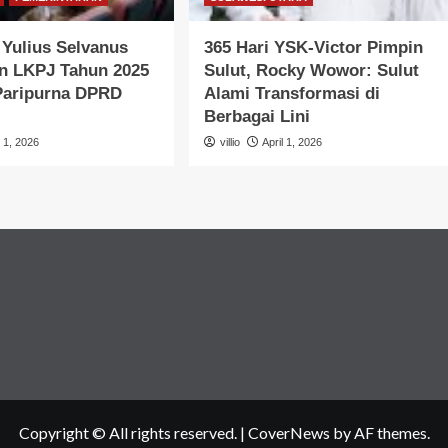
Yulius Selvanus
365 Hari YSK-Victor Pimpin
n LKPJ Tahun 2025
Sulut, Rocky Wowor: Sulut
 Paripurna DPRD
Alami Transformasi di
Berbagai Lini
l 1, 2026
villio
April 1, 2026
Copyright © All rights reserved.
|
CoverNews
by AF themes.