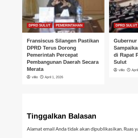
DPRD SULUT
PEMERINTAHAN
DPRD SULUT
Fransiscus Silangen Pastikan
Gubernur 
DPRD Terus Dorong
Sampaika
Pemerintah Percepat
di Rapat
Pembangunan Daerah Secara
Sulut
Merata
villio
Apri
villio
April 1, 2026
Tinggalkan Balasan
Alamat email Anda tidak akan dipublikasikan.
Ruas y