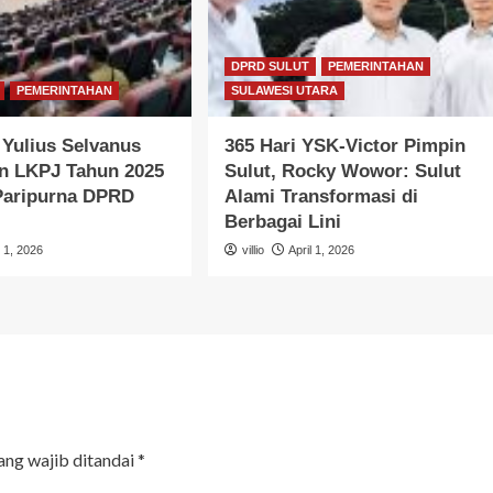
DPRD SULUT
PEMERINTAHAN
PEMERINTAHAN
SULAWESI UTARA
Yulius Selvanus
365 Hari YSK-Victor Pimpin
n LKPJ Tahun 2025
Sulut, Rocky Wowor: Sulut
 Paripurna DPRD
Alami Transformasi di
Berbagai Lini
l 1, 2026
villio
April 1, 2026
ang wajib ditandai
*