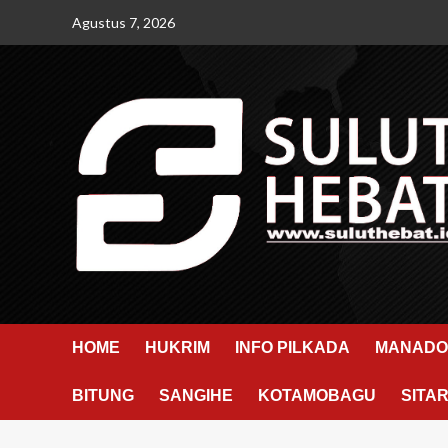
Skip
Agustus 7, 2026
to
content
HOME
HUKRIM
INFO PILKADA
MANADO
BITUNG
SANGIHE
KOTAMOBAGU
SITA