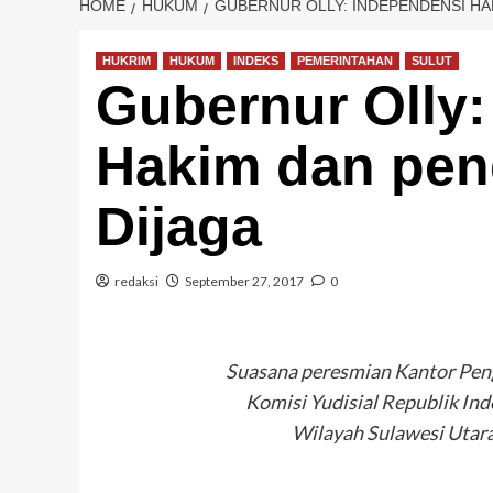
HOME
HUKUM
GUBERNUR OLLY: INDEPENDENSI HA
HUKRIM
HUKUM
INDEKS
PEMERINTAHAN
SULUT
Gubernur Olly:
Hakim dan pen
Dijaga
redaksi
September 27, 2017
0
Suasana peresmian Kantor Pe
Komisi Yudisial Republik Ind
Wilayah Sulawesi Utara