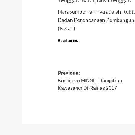
Narasumber lainnya adalah Rek
Badan Perencanaan Pembanguna
(Iswan)
Bagikan ini:
Post
Previous:
Kontingen MINSEL Tampilkan
navigation
Kawasaran Di Rainas 2017