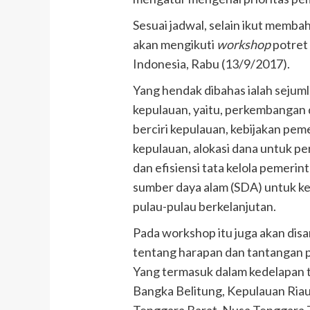
Sesuai jadwal, selain ikut membah
akan mengikuti
workshop
potret 
Indonesia, Rabu (13/9/2017).
Yang hendak dibahas ialah sejumla
kepulauan, yaitu, perkembangan
berciri kepulauan, kebijakan pem
kepulauan, alokasi dana untuk p
dan efisiensi tata kelola pemeri
sumber daya alam (SDA) untuk 
pulau-pulau berkelanjutan.
Pada workshop itu juga akan disa
tentang harapan dan tantangan p
Yang termasuk dalam kedelapan ti
Bangka Belitung, Kepulauan Riau
Tenggara Barat, Nusa Tenggara 