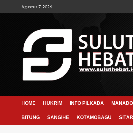
Skip
Agustus 7, 2026
to
content
HOME
HUKRIM
INFO PILKADA
MANADO
BITUNG
SANGIHE
KOTAMOBAGU
SITA