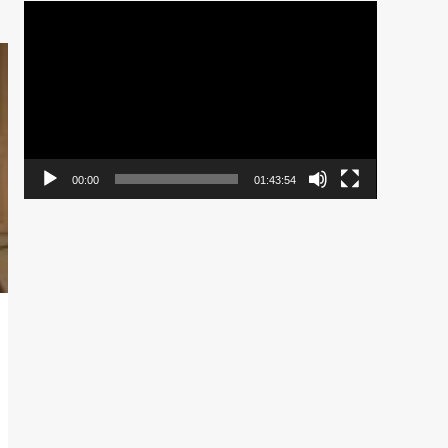
Pemutar
Video
00:00
01:43:54