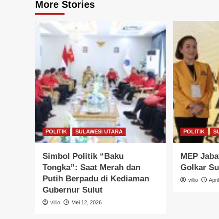
More Stories
POLITIK
SULAWESI UTARA
POLITIK
S
Simbol Politik “Baku
MEP Jabat
Tongka”: Saat Merah dan
Golkar Su
Putih Berpadu di Kediaman
villio
Apri
Gubernur Sulut
villio
Mei 12, 2026