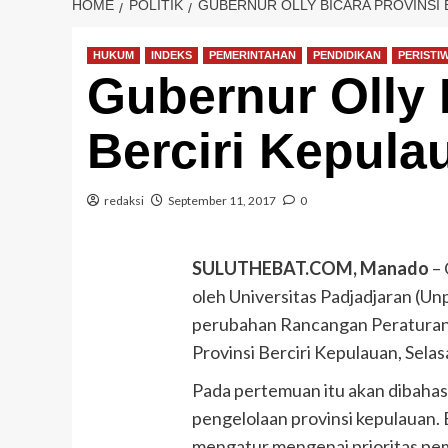
HOME
POLITIK
GUBERNUR OLLY BICARA PROVINSI 
HUKUM
INDEKS
PEMERINTAHAN
PENDIDIKAN
PERISTI
Gubernur Olly 
Berciri Kepul
redaksi
September 11, 2017
0
SULUTHEBAT.COM, Manado
– 
oleh Universitas Padjadjaran (U
perubahan Rancangan Peraturan
Provinsi Berciri Kepulauan, Selas
Pada pertemuan itu akan dibahas 
pengelolaan provinsi kepulauan. B
mengatur mengenai prioritas pe