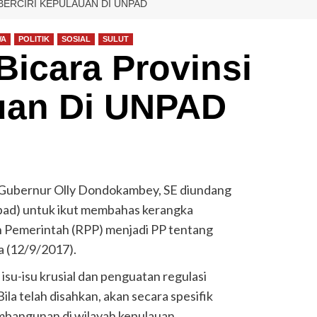
BERCIRI KEPULAUAN DI UNPAD
WA
POLITIK
SOSIAL
SULUT
Bicara Provinsi
auan Di UNPAD
Gubernur Olly Dondokambey, SE diundang
npad) untuk ikut membahas kerangka
 Pemerintah (RPP) menjadi PP tentang
a (12/9/2017).
isu-isu krusial dan penguatan regulasi
ila telah disahkan, akan secara spesifik
mbangunan di wilayah kepulauan.