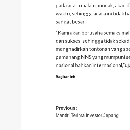
pada acara malam puncak, akan d
waktu, sehingga acara ini tidak h
sangat besar.
“Kami akan berusaha semaksimal 
dan sukses, sehingga tidak sekada
menghadirkan tontonan yang spe
pemenang NNS yang mumpuni sehi
nasional bahkan internasional,”uj
Bagikan ini:
Post
Previous:
Mantiri Terima Investor Jepang
navigation