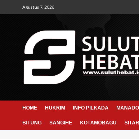
Skip
Agustus 7, 2026
to
content
HOME
HUKRIM
INFO PILKADA
MANADO
BITUNG
SANGIHE
KOTAMOBAGU
SITA