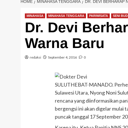
HOME
MINAHASA TENGGARA
DR. DEVI BERHARAP 
MINAHASA
MINAHASA TENGGARA
PARIWISATA
SENI BU
Dr. Devi Berha
Warna Baru
redaksi
September 4, 2016
0
SULUTHEBAT-MANADO. Perhelatan
Sulawesi Utara, Nyong Noni Sulut
rencana yang diinformasikan pan
bergengsi ini akan digelar mulai
puncak tanggal 17 September 20
Karena itu, Ketua Panitia NNS 2