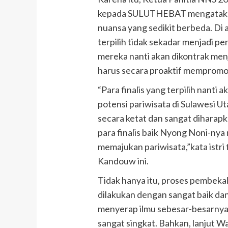
kepada SULUTHEBAT mengatakan b
nuansa yang sedikit berbeda. Di a
terpilih tidak sekadar menjadi pe
mereka nanti akan dikontrak menj
harus secara proaktif mempromos
“Para finalis yang terpilih nant
potensi pariwisata di Sulawesi Uta
secara ketat dan sangat diharap
para finalis baik Nyong Noni-nya
memajukan pariwisata,”kata istri
Kandouw ini.
Tidak hanya itu, proses pembeka
dilakukan dengan sangat baik dan
menyerap ilmu sebesar-besarnya 
sangat singkat. Bahkan, lanjut W