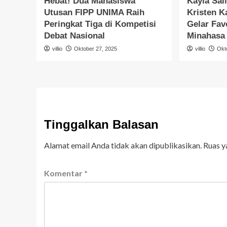
Hebat! Dua Mahasiswa
Kayla Sal
Utusan FIPP UNIMA Raih
Kristen 
Peringkat Tiga di Kompetisi
Gelar Fav
Debat Nasional
Minahasa
villio
Oktober 27, 2025
villio
Okt
Tinggalkan Balasan
Alamat email Anda tidak akan dipublikasikan.
Ruas y
Komentar
*