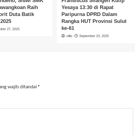
indeho, Siswi SMK
Fransiscus Silangen Kutip
Kawangkoan Raih
Yesaya 13:30 di Rapat
orit Duta Batik
Paripurna DPRD Dalam
 2025
Rangka HUT Provinsi Sulut
ke-61
ober 27, 2025
villio
September 23, 2025
ang wajib ditandai
*