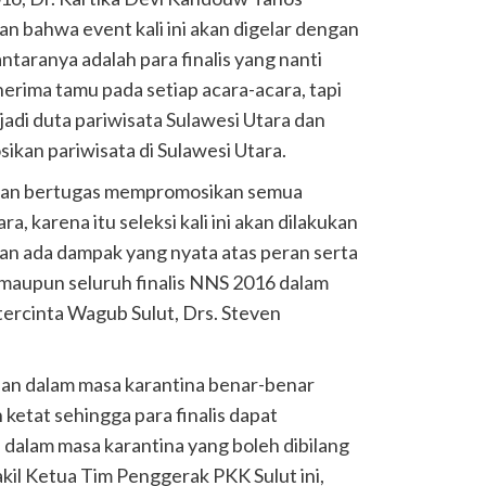
ahwa event kali ini akan digelar dengan
ntaranya adalah para finalis yang nanti
nerima tamu pada setiap acara-acara, tapi
adi duta pariwisata Sulawesi Utara dan
ikan pariwisata di Sulawesi Utara.
i akan bertugas mempromosikan semua
ra, karena itu seleksi kali ini akan dilakukan
kan ada dampak yang nyata atas peran serta
 maupun seluruh finalis NNS 2016 dalam
 tercinta Wagub Sulut, Drs. Steven
lan dalam masa karantina benar-benar
 ketat sehingga para finalis dapat
dalam masa karantina yang boleh dibilang
akil Ketua Tim Penggerak PKK Sulut ini,