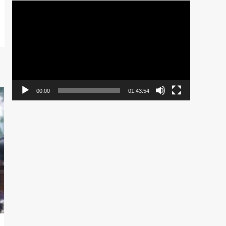
Pemutar
Video
00:00
01:43:54