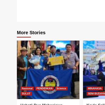
More Stories
Nasional
PENDIDIKAN
Science
MINAHASA
SULUT
SENI BUDAY