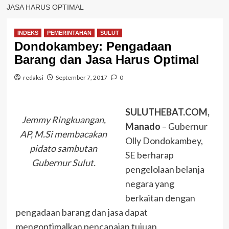
JASA HARUS OPTIMAL
INDEKS
PEMERINTAHAN
SULUT
Dondokambey: Pengadaan
Barang dan Jasa Harus Optimal
redaksi
September 7, 2017
0
SULUTHEBAT.COM,
Jemmy Ringkuangan,
Manado
– Gubernur
AP, M.Si membacakan
Olly Dondokambey,
pidato sambutan
SE berharap
Gubernur Sulut.
pengelolaan belanja
negara yang
berkaitan dengan
pengadaan barang dan jasa dapat
mengoptimalkan pencapaian tujuan