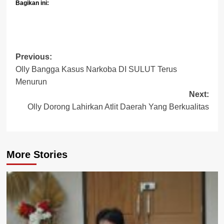
Bagikan ini:
Post
Previous:
Olly Bangga Kasus Narkoba DI SULUT Terus
navigation
Menurun
Next:
Olly Dorong Lahirkan Atlit Daerah Yang Berkualitas
More Stories