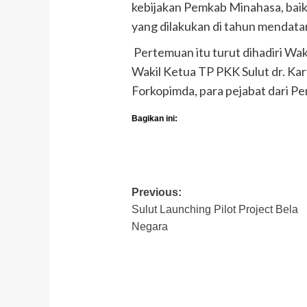
kebijakan Pemkab Minahasa, bai
yang dilakukan di tahun mendatan
Pertemuan itu turut dihadiri Wa
Wakil Ketua TP PKK Sulut dr. Kar
Forkopimda, para pejabat dari P
Bagikan ini:
Post
Previous:
Sulut Launching Pilot Project Bela
navigation
Negara