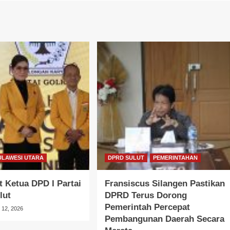
ULAWESI UTARA
DPRD SULUT
PEMERINTAHAN
 Ketua DPD I Partai
Fransiscus Silangen Pastikan
lut
DPRD Terus Dorong
Pemerintah Percepat
l 12, 2026
Pembangunan Daerah Secara