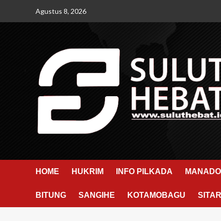
Skip
Agustus 8, 2026
to
content
HOME
HUKRIM
INFO PILKADA
MANADO
BITUNG
SANGIHE
KOTAMOBAGU
SITA