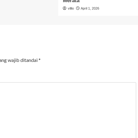
Merata
villio
April 1, 2026
ang wajib ditandai
*