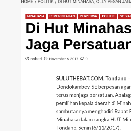
HOME
POLITIK
DI HUT MINAHASA, OLLY PESAN JA
MINAHASA
PEMERINTAHAN
PERISTIWA
POLITIK
SOSIA
Di Hut Minahas
Jaga Persatua
redaksi
November 6, 2017
0
SULUTHEBAT.COM, Tondano
–
Dondokambey, SE berpesan agar
terus menjaga persatuan. Apalag
pemilihan kepala daerah di Minah
sambutannya menghadiri Rapat 
Minahasa dalam rangka HUT Mina
Tondano, Senin (6/11/2017).