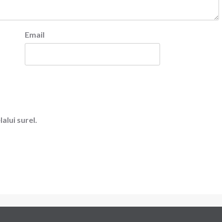
Email
alui surel.