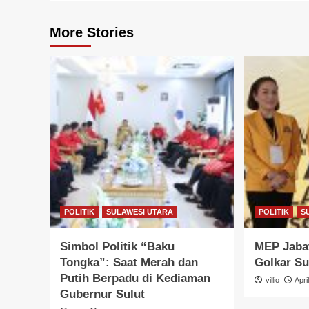
More Stories
POLITIK
SULAWESI UTARA
POLITIK
S
Simbol Politik “Baku
MEP Jabat
Tongka”: Saat Merah dan
Golkar Su
Putih Berpadu di Kediaman
villio
Apri
Gubernur Sulut