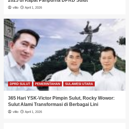
2025 di Rapat Paripurna DPRD Sulut
villio
April 1, 2026
DPRD SULUT
PEMERINTAHAN
SULAWESI UTARA
365 Hari YSK-Victor Pimpin Sulut, Rocky Wowor:
Sulut Alami Transformasi di Berbagai Lini
villio
April 1, 2026