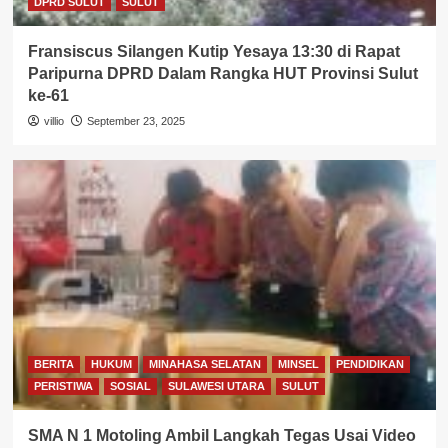
DPRD SULUT
SULUT
Fransiscus Silangen Kutip Yesaya 13:30 di Rapat
Paripurna DPRD Dalam Rangka HUT Provinsi Sulut
ke-61
villio
September 23, 2025
BERITA
HUKUM
MINAHASA SELATAN
MINSEL
PENDIDIKAN
PERISTIWA
SOSIAL
SULAWESI UTARA
SULUT
SMA N 1 Motoling Ambil Langkah Tegas Usai Video