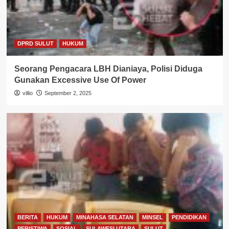
DPRD SULUT
HUKUM
Seorang Pengacara LBH Dianiaya, Polisi Diduga
Gunakan Excessive Use Of Power
villio
September 2, 2025
BERITA
HUKUM
MINAHASA SELATAN
MINSEL
PENDIDIKAN
PERISTIWA
SOSIAL
SULAWESI UTARA
SULUT