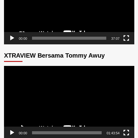
00:00
37:07
XTRAVIEW Bersama Tommy Awuy
Pemutar
Video
00:00
01:43:54