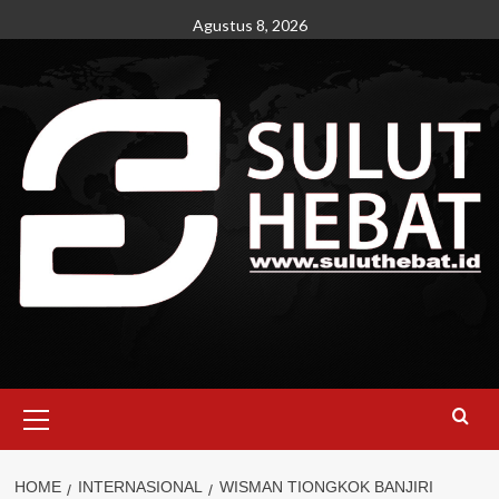
Skip
Agustus 8, 2026
to
content
Primary
Menu
HOME
INTERNASIONAL
WISMAN TIONGKOK BANJIRI