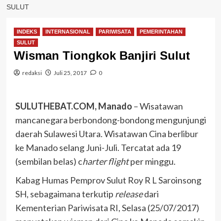
SULUT
INDEKS
INTERNASIONAL
PARIWISATA
PEMERINTAHAN
SULUT
Wisman Tiongkok Banjiri Sulut
redaksi
Juli 25, 2017
0
SULUTHEBAT.COM, Manado
– Wisatawan
mancanegara berbondong-bondong mengunjungi
daerah Sulawesi Utara. Wisatawan Cina berlibur
ke Manado selang Juni-Juli. Tercatat ada 19
(sembilan belas) c
harter flight
per minggu.
Kabag Humas Pemprov Sulut Roy R L Saroinsong
SH, sebagaimana terkutip
release
dari
Kementerian Pariwisata RI, Selasa (25/07/2017)