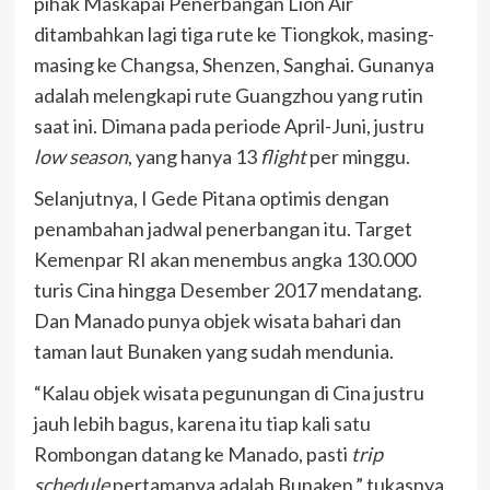
pihak Maskapai Penerbangan Lion Air
ditambahkan lagi tiga rute ke Tiongkok, masing-
masing ke Changsa, Shenzen, Sanghai. Gunanya
adalah melengkapi rute Guangzhou yang rutin
saat ini. Dimana pada periode April-Juni, justru
low season
, yang hanya 13
flight
per minggu.
Selanjutnya, I Gede Pitana optimis dengan
penambahan jadwal penerbangan itu. Target
Kemenpar RI akan menembus angka 130.000
turis Cina hingga Desember 2017 mendatang.
Dan Manado punya objek wisata bahari dan
taman laut Bunaken yang sudah mendunia.
“Kalau objek wisata pegunungan di Cina justru
jauh lebih bagus, karena itu tiap kali satu
Rombongan datang ke Manado, pasti
trip
schedule
pertamanya adalah Bunaken,” tukasnya.