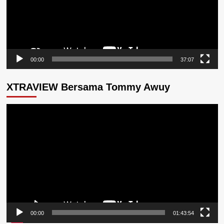
00:00
37:07
XTRAVIEW Bersama Tommy Awuy
Pemutar
Video
00:00
01:43:54