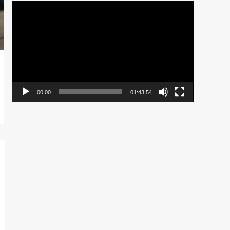
Pemutar
Video
00:00
01:43:54