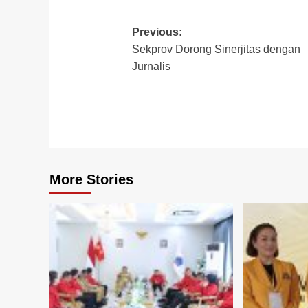
Post
Previous:
Sekprov Dorong Sinerjitas dengan
navigation
Jurnalis
More Stories