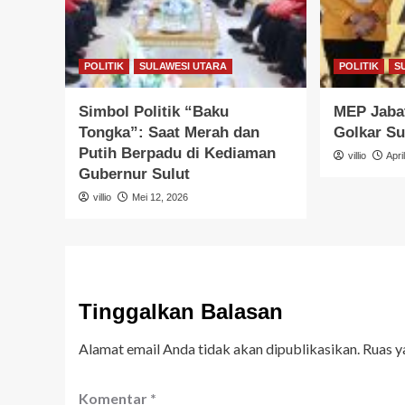
POLITIK
SULAWESI UTARA
POLITIK
S
Simbol Politik “Baku
MEP Jabat
Tongka”: Saat Merah dan
Golkar Su
Putih Berpadu di Kediaman
villio
Apri
Gubernur Sulut
villio
Mei 12, 2026
Tinggalkan Balasan
Alamat email Anda tidak akan dipublikasikan.
Ruas y
Komentar
*