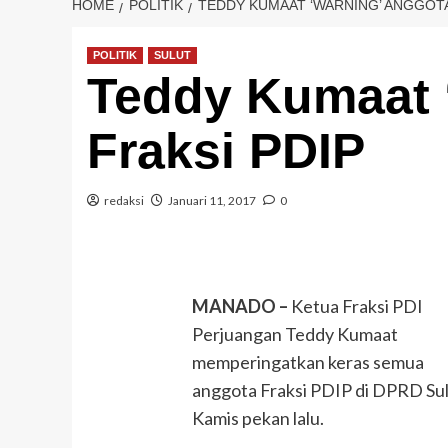
HOME
POLITIK
TEDDY KUMAAT ‘WARNING’ ANGGOTA
POLITIK
SULUT
Teddy Kumaat 
Fraksi PDIP
redaksi
Januari 11, 2017
0
M
ANADO
–
Ketua Fraksi PDI
Perjuangan Teddy Kumaat
memperingatkan keras semua
anggota Fraksi PDIP di DPRD Sula
Kamis pekan lalu.