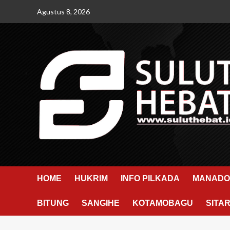
Skip
Agustus 8, 2026
to
content
HOME
HUKRIM
INFO PILKADA
MANADO
BITUNG
SANGIHE
KOTAMOBAGU
SITA