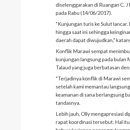
diselenggarakan di Ruangan C. J
pada Rabu (14/06/2017).
“Kunjungan turis ke Sulut lancar
hingga saat ini sehingga keingin
daerah dapat diwujudkan,” katan
Konflik Marawi sempat menimbulk
kunjungan langsung pada bulan 
Talaud yang juga berbatasan denga
“Terjadinya konflik di Marawi 
setelah kami memantau langsung 
keamanan di sana berlangsung bai
tandasnya.
Lebih jauh, Olly mengapresiasi d
rapat koordinasi tersebut. Hal 
bahwa kesiapan penanggulangan 