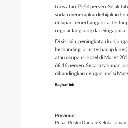
turis atau 75,54 persen. Sejak t
sudah menerapkan kebijakan bebas
delapan penerbangan carter lan
regular langsung dari Singapura.
Di sisi lain, peningkatan kunjung
berbanding lurus terhadap kiner
atau okupansi hotel di Maret 201
68,16 persen. Secara tahunan, ok
dibandingkan dengan posisi Mare
Bagikan ini:
Post
Previous:
Pusat Restui Daerah Kelola Taman
navigation