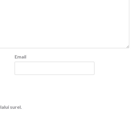
Email
alui surel.