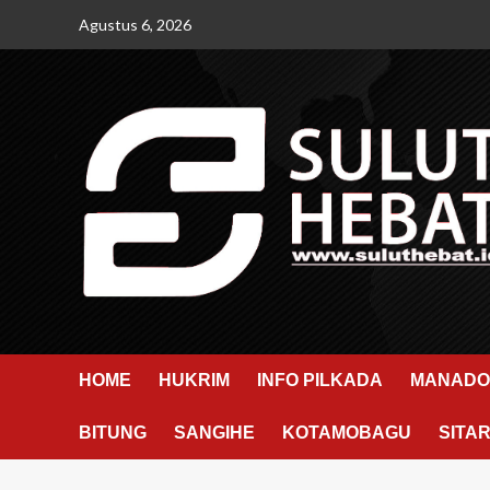
Skip
Agustus 6, 2026
to
content
HOME
HUKRIM
INFO PILKADA
MANADO
BITUNG
SANGIHE
KOTAMOBAGU
SITA