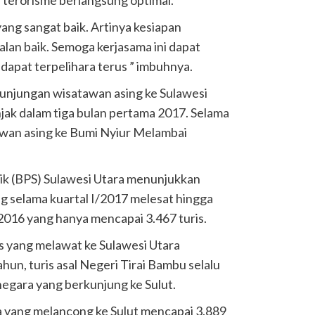
ng sangat baik. Artinya kesiapan
lan baik. Semoga kerjasama ini dapat
dapat terpelihara terus ” imbuhnya.
kunjungan wisatawan asing ke Sulawesi
ak dalam tiga bulan pertama 2017. Selama
awan asing ke Bumi Nyiur Melambai
tik (BPS) Sulawesi Utara menunjukkan
g selama kuartal I/2017 melesat hingga
l I/2016 yang hanya mencapai 3.467 turis.
is yang melawat ke Sulawesi Utara
ahun, turis asal Negeri Tirai Bambu selalu
egara yang berkunjung ke Sulut.
na yang melancong ke Sulut mencapai 3.889