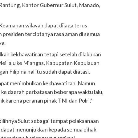
 Rantung, Kantor Gubernur Sulut, Manado,
. Keamanan wilayah dapat dijaga terus
an presiden terciptanya rasa aman di semua
ya.
an kekhawatiran tetapi setelah dilakukan
Mei lalu ke Miangas, Kabupaten Kepulauan
n Filipina hal itu sudah dapat diatasi.
sempat menimbulkan kekhawatiran. Namun
ke daerah perbatasan beberapa waktu lalu,
k karena peranan pihak TNI dan Polri,”
ipilihnya Sulut sebagai tempat pelaksanaan
itu dapat menunjukkan kepada semua pihak
terorisme berlangsung optimal.