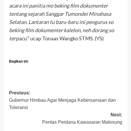
acara ini panitia mo beking film dokumenter
tentang sejarah Sanggar Tumondei Minahasa
Selatan. Lantaran tu baru-baru ini pengurus so
beking film dokumenter kalelon, neh dorang so
terpacu
.” ucap Tonaas Wangko STMS. (YS)
Bagikan ini:
Post
Previous:
Gubernur Himbau Agar Menjaga Kebersamaan dan
navigation
Toleransi
Next:
Pentas Perdana Kawasaran Malesung