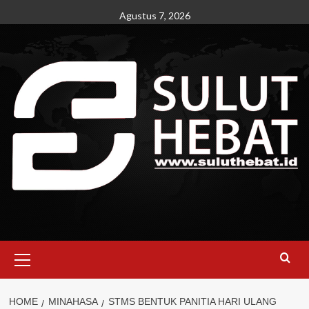
Skip
Agustus 7, 2026
to
content
Primary
Menu
HOME
MINAHASA
STMS BENTUK PANITIA HARI ULANG