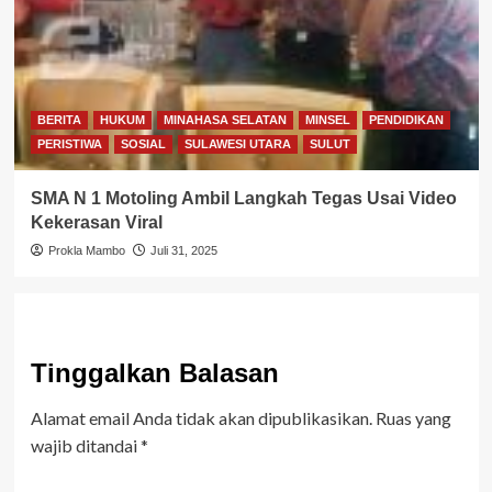
BERITA
HUKUM
MINAHASA SELATAN
MINSEL
PENDIDIKAN
PERISTIWA
SOSIAL
SULAWESI UTARA
SULUT
SMA N 1 Motoling Ambil Langkah Tegas Usai Video
Kekerasan Viral
Prokla Mambo
Juli 31, 2025
Tinggalkan Balasan
Alamat email Anda tidak akan dipublikasikan.
Ruas yang
wajib ditandai
*