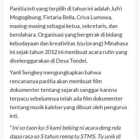
Panitia inti yang terpilih di tahun ini adalah Jufri
Mogogibung, Fistaria Bella, Criva Lumowa,
masing-masing sebagai ketua, sekretaris, dan
bendahara. Organisasi yang bergerak di bidang
kebudayaan dan kreativitas
tou
(orang) Minahasa
ini sejak tahun 2012 ini membuat acara rutin yang
diselenggarakan di Desa Tondei.
Yanli Sengkey mengungkapkan bahwa
rencananya panitia akan membuat film
dokumenter tentang sejarah sanggar karena
terpacu sebelumnya telah ada film dokumenter
tentang musik kalelon yang dibuat oleh pengurus
inti.
“
Ini so taon ka-5 kami beking ni acara deng nda
dapa rasa so 5 tahun reeng tu STMS. Tu unik di