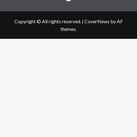
Copyright © All rights reserved.
|
CoverNews
by AF
themes.