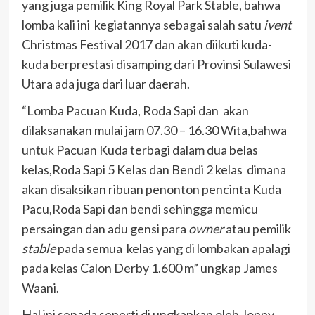
yang juga pemilik King Royal Park Stable, bahwa
lomba kali ini kegiatannya sebagai salah satu
ivent
Christmas Festival 2017 dan akan diikuti kuda-
kuda berprestasi disamping dari Provinsi Sulawesi
Utara ada juga dari luar daerah.
“Lomba Pacuan Kuda, Roda Sapi dan akan
dilaksanakan mulai jam 07.30 – 16.30 Wita,bahwa
untuk Pacuan Kuda terbagi dalam dua belas
kelas,Roda Sapi 5 Kelas dan Bendi 2 kelas dimana
akan disaksikan ribuan penonton pencinta Kuda
Pacu,Roda Sapi dan bendi sehingga memicu
persaingan dan adu gensi para
owner
atau pemilik
stable
pada semua kelas yang di lombakan apalagi
pada kelas Calon Derby 1.600 m” ungkap James
Waani.
Hal ini senada seperti di ungkapkan oleh Joppy