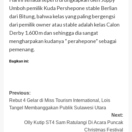
Umboh pemilik Kuda Pershepone stable Berlian
dari Bitung, bahwa kelas yang paling bergengsi
dari pemilik owner atau stable adalah kelas Calon
Derby 1.600 m dan sehingga dia sangat
mengharpakan kudanya ” perahepone” sebagai
pemenang.
Bagikan ini:
Post
Previous:
Rebut 4 Gelar di Miss Tourism International, Lois
navigation
Tangel Membanggakan Publik Sulawesi Utara
Next:
Olly Kutip ST4 Sam Ratulangi Di Acara Puncak
Christmas Festival